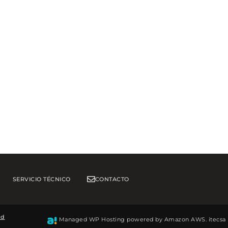
SERVICIO TÉCNICO
CONTACTO
ad
Managed WP Hosting powered by Amazon AWS.
itecsa