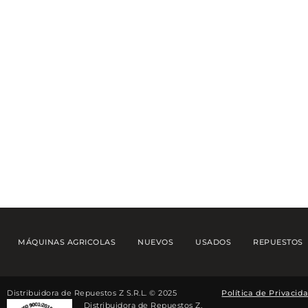
MÁQUINAS AGRICOLAS
NUEVOS
USADOS
REPUESTOS
Distribuidora de Repuestos Z S.R.L. © 2025
Política de Privacid
Distribuidora de Repuestos Z,