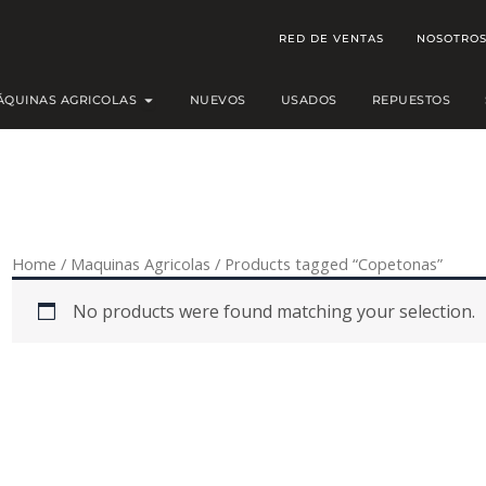
RED DE VENTAS
NOSOTRO
Open MÁQUINAS AGRICOLAS
ÁQUINAS AGRICOLAS
NUEVOS
USADOS
REPUESTOS
Home
/
Maquinas Agricolas
/ Products tagged “Copetonas”
No products were found matching your selection.