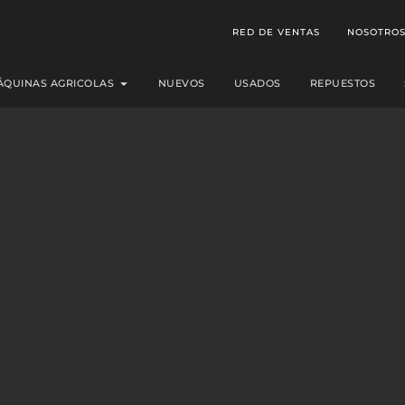
RED DE VENTAS
NOSOTRO
Open MÁQUINAS AGRICOLAS
ÁQUINAS AGRICOLAS
NUEVOS
USADOS
REPUESTOS