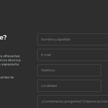
e?
a ofrecerles
encia técnica.
 asesorarte
tantes te