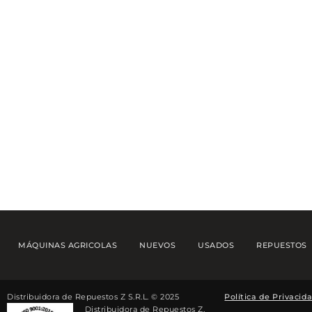
MÁQUINAS AGRICOLAS
NUEVOS
USADOS
REPUESTOS
Distribuidora de Repuestos Z S.R.L. © 2025
Política de Privacid
Distribuidora de Repuestos Z,