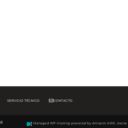
SERVICIO TÉCNICO
CONTACTO
ad
Managed WP Hosting powered by Amazon AWS.
itecsa