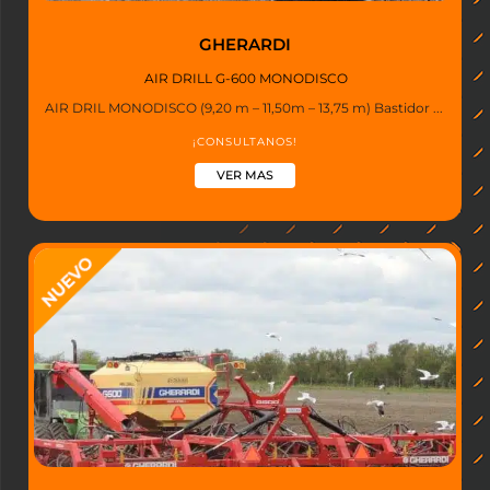
GHERARDI
AIR DRILL G-600 MONODISCO
AIR DRIL MONODISCO (9,20 m – 11,50m – 13,75 m) Bastidor ...
¡CONSULTANOS!
VER MAS