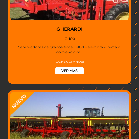
GHERARDI
G-100
Sembradoras de granos finos G-100 – siembra directa y
convencional.
¡CONSULTANOS!
VER MAS