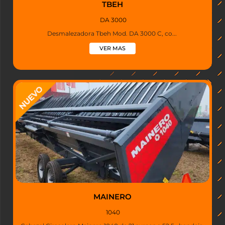
TBEH
DA 3000
Desmalezadora Tbeh Mod. DA 3000 C, co...
VER MAS
MAINERO
1040