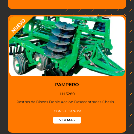
PAMPERO
LH 5280
Rastras de Discos Doble Acción Desecontradas Chasis...
¡CONSULTANOS!
VER MAS