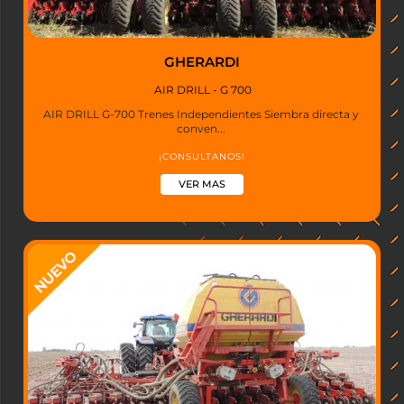
GHERARDI
AIR DRILL - G 700
AIR DRILL G-700 Trenes Independientes Siembra directa y
conven...
¡CONSULTANOS!
VER MAS