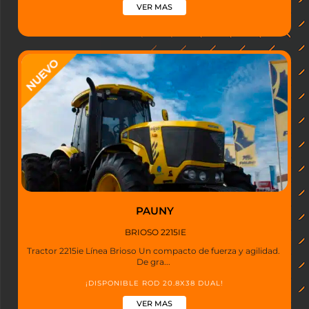
VER MAS
PAUNY
BRIOSO 2215IE
Tractor 2215ie Línea Brioso Un compacto de fuerza y agilidad.
De gra...
¡DISPONIBLE ROD 20.8X38 DUAL!
VER MAS