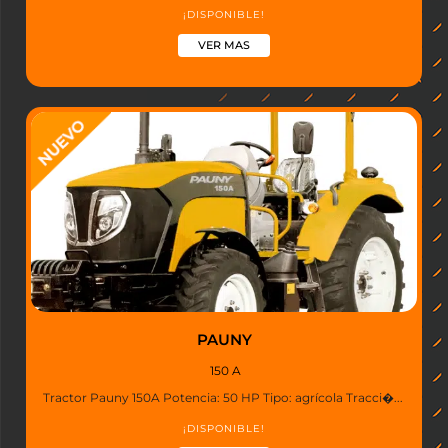
¡DISPONIBLE!
VER MAS
PAUNY
150 A
Tractor Pauny 150A Potencia: 50 HP Tipo: agrícola Tracci�...
¡DISPONIBLE!