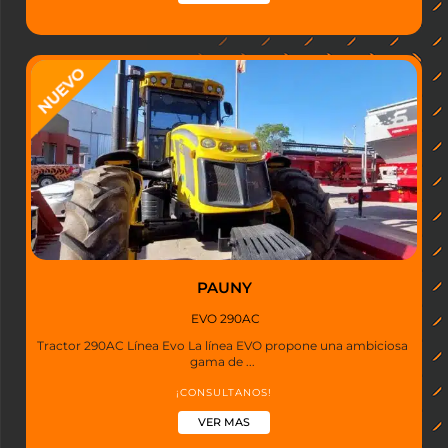
PAUNY
EVO 290AC
Tractor 290AC Línea Evo La línea EVO propone una ambiciosa
gama de ...
¡CONSULTANOS!
VER MAS