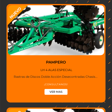
PAMPERO
LH 4 ALAS ESPECIAL
Rastras de Discos Doble Acción Desecontradas Chasis...
¡CONSULTANOS!
VER MAS