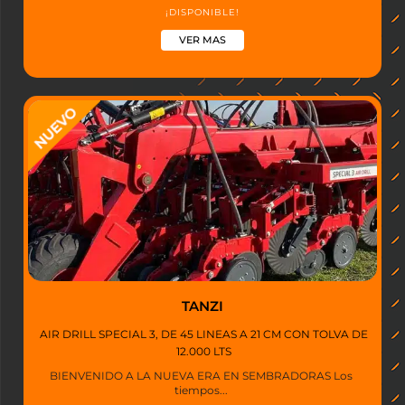
¡DISPONIBLE!
VER MAS
TANZI
AIR DRILL SPECIAL 3, DE 45 LINEAS A 21 CM CON TOLVA DE
12.000 LTS
BIENVENIDO A LA NUEVA ERA EN SEMBRADORAS Los
tiempos...