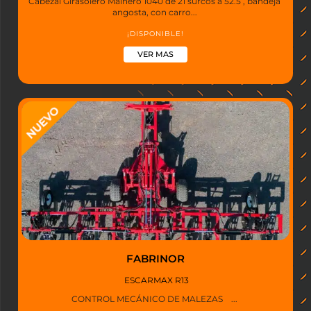
Cabezal Girasolero Mainero 1040 de 21 surcos a 52.5 , bandeja
angosta, con carro...
¡DISPONIBLE!
VER MAS
FABRINOR
ESCARMAX R13
CONTROL MECÁNICO DE MALEZAS ...