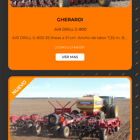
GHERARDI
AIR DRILL G-800
AIR DRILL G-800 35 líneas a 21 cm. Ancho de labor 7,35 m. B...
¡CONSULTANOS!
VER MAS