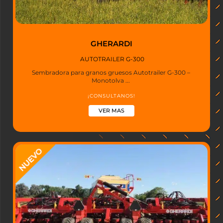
GHERARDI
AUTOTRAILER G-300
Sembradora para granos gruesos Autotrailer G-300 –
Monotolva ...
¡CONSULTANOS!
VER MAS