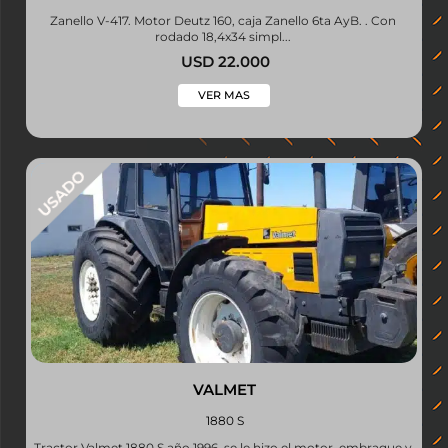
Zanello V-417. Motor Deutz 160, caja Zanello 6ta AyB. . Con
rodado 18,4x34 simpl...
USD 22.000
VER MAS
VALMET
1880 S
Tractor Valmet 1880 S año 1996, se le hizo el motor, embrague y