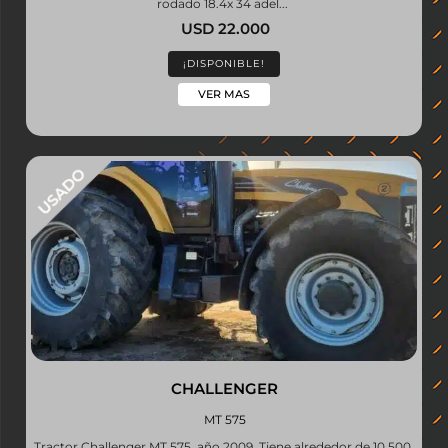
rodado 18.4x 34 adel...
USD 22.000
¡DISPONIBLE!
VER MAS
CHALLENGER
MT 575
Tractor Challenger MT 575, año 2009. Tiene alrededor de 10.500