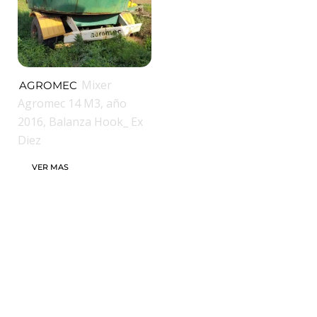
Mixer
AGROMEC
Agromec 14 M3, año
2016, Balanza Hook_ Ex
Diez
VER MAS