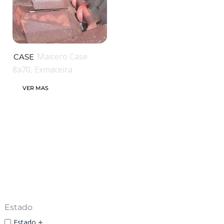
Maicero Case
CASE
8a70, Exmaceira
VER MAS
Estado
Estado