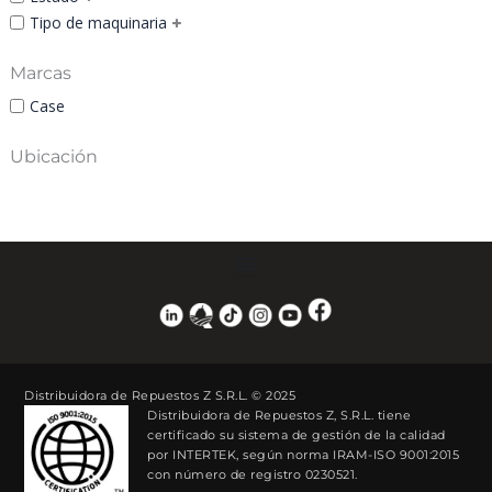
Tipo de maquinaria
Marcas
Case
Ubicación
Distribuidora de Repuestos Z S.R.L. © 2025
Distribuidora de Repuestos Z, S.R.L. tiene
certificado su sistema de gestión de la calidad
por INTERTEK, según norma IRAM-ISO 9001:2015
con número de registro 0230521.