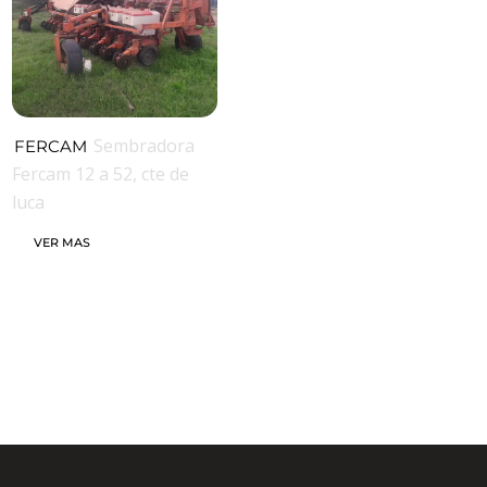
Sembradora
FERCAM
Fercam 12 a 52, cte de
luca
VER MAS