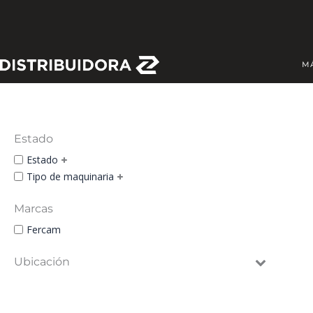
Skip
to
content
M
Estado
Estado
Tipo de maquinaria
Marcas
Fercam
Ubicación