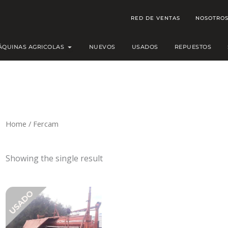
RED DE VENTAS
NOSOTRO
Open MÁQUINAS AGRICOLAS
ÁQUINAS AGRICOLAS
NUEVOS
USADOS
REPUESTOS
Home
/ Fercam
Showing the single result