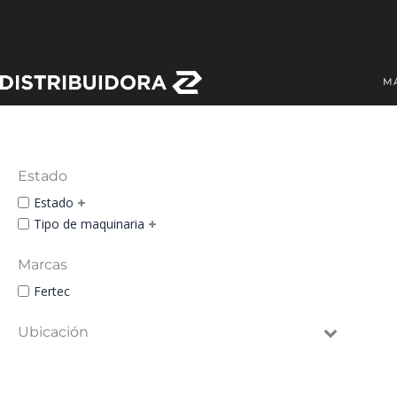
Skip
to
content
M
Estado
Estado
Tipo de maquinaria
Marcas
Fertec
Ubicación