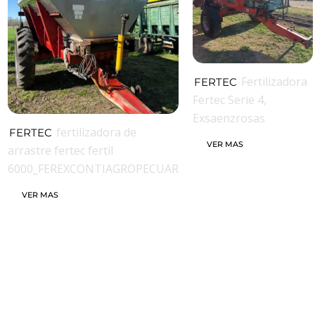
Fertilizadora
FERTEC
Fertec Serie 4,
Exsaenzrosas
fertilizadora de
FERTEC
VER MAS
arrastre fertec fertil
6000_FEREXCONTIAGROPECUAR
VER MAS