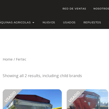
RED DE VENTAS
NOSOTRO
Open MÁQUINAS AGRICOLAS
ÁQUINAS AGRICOLAS
NUEVOS
USADOS
REPUESTOS
Home
/ Fertec
Showing all 2 results, including child brands