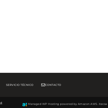
SERVICIO TÉCNICO
CONTACTO
ad
Managed WP Hosting powered by Amazon AWS.
itecsa