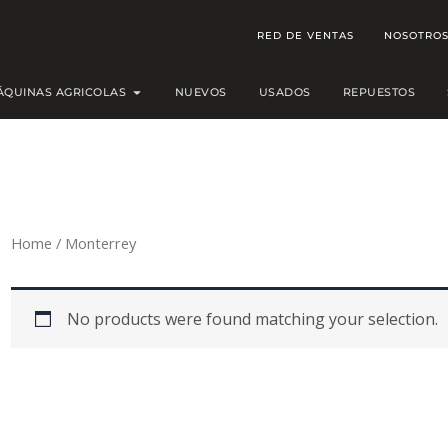
RED DE VENTAS
NOSOTRO
Open MÁQUINAS AGRICOLAS
ÁQUINAS AGRICOLAS
NUEVOS
USADOS
REPUESTOS
Home
/ Monterrey
No products were found matching your selection.