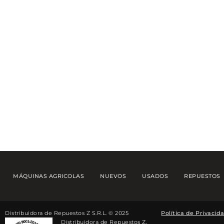
MÁQUINAS AGRICOLAS
NUEVOS
USADOS
REPUESTOS
Distribuidora de Repuestos Z S.R.L. © 2025
Política de Privacid
Distribuidora de Repuestos Z,