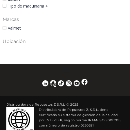
Tipo de maquinaria
Marcas
Valmet
Ubicación
Distribuidora de Repuestos Z S.R.L. © 2025
Distribuidora de Repuestos Z, S.R.L. tiene
certificado su sistema de gestión de la calidad
por INTERTEK, según norma IRAM-ISO 9001:2015
con número de registro 0230521.