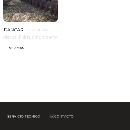
Dancar 44
DANCAR
discos, Exbrunihumberto
VER MAS
SERVICIO TÉCNICO
CONTACTO