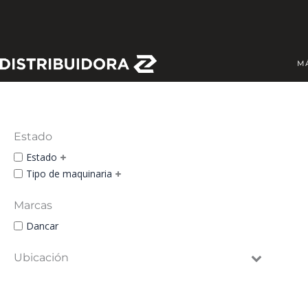
Skip
to
content
M
Estado
Estado
Tipo de maquinaria
Marcas
Dancar
Ubicación