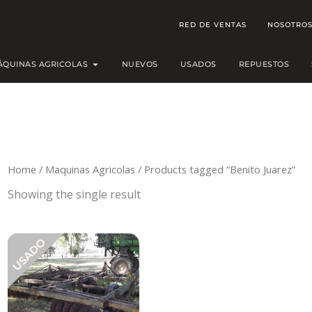
RED DE VENTAS
NOSOTRO
Open MÁQUINAS AGRICOLAS
ÁQUINAS AGRICOLAS
NUEVOS
USADOS
REPUESTOS
Home
/
Maquinas Agricolas
/ Products tagged “Benito Juarez”
Showing the single result