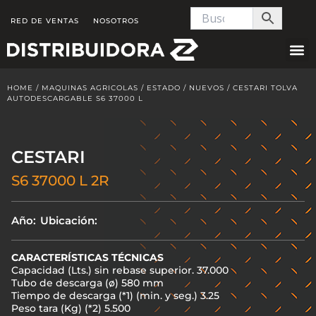
Skip
RED DE VENTAS
NOSOTROS
to
content
HOME
/
MAQUINAS AGRICOLAS
/
ESTADO
/
NUEVOS
/ CESTARI TOLVA
AUTODESCARGABLE S6 37000 L
CESTARI
S6 37000 L 2R
Año:
Ubicación:
CARACTERÍSTICAS TÉCNICAS
Capacidad (Lts.) sin rebase superior. 37.000
Tubo de descarga (ø) 580 mm
Tiempo de descarga (*1) (min. y seg.) 3.25
Peso tara (Kg) (*2) 5.500