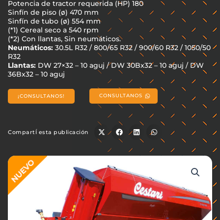
Potencia de tractor requerida (HP) 180
Sinfín de piso (ø) 470 mm
Sinfín de tubo (ø) 554 mm
(*1) Cereal seco a 540 rpm
(*2) Con llantas, Sin neumáticos.
Neumáticos:
30.5L R32 / 800/65 R32 / 900/60 R32 / 1050/50
R32
Llantas:
DW 27×32 – 10 aguj / DW 30Bx32 – 10 aguj / DW
36Bx32 – 10 aguj
CONSULTANOS
¡CONSULTANOS!
CompartÍ esta publicación