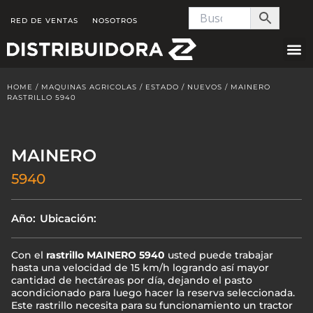
Skip
RED DE VENTAS
NOSOTROS
to
content
HOME
/
MAQUINAS AGRICOLAS
/
ESTADO
/
NUEVOS
/ MAINERO
RASTRILLO 5940
MAINERO
5940
Año:
Ubicación:
Con el
rastrillo MAINERO 5940
usted puede trabajar
hasta una velocidad de 15 km/h logrando así mayor
cantidad de hectáreas por día, dejando el pasto
acondicionado para luego hacer la reserva seleccionada.
Este rastrillo necesita para su funcionamiento un tractor