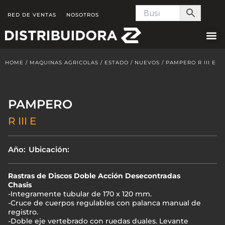
Skip
RED DE VENTAS
NOSOTROS
to
content
HOME
/
MAQUINAS AGRICOLAS
/
ESTADO
/
NUEVOS
/ PAMPERO R III E
PAMPERO
R III E
Año:
Ubicación:
Rastras de Discos Doble Acción Desecontradas
Chasis
-Integramente tubular de 170 x 120 mm.
-Cruce de cuerpos regulables con palanca manual de
registro.
-Doble eje vertebrado con ruedas duales. Levante