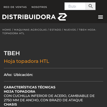
Skip
RED DE VENTAS
NOSOTROS
to
content
HOME
/
MAQUINAS AGRICOLAS
/
ESTADO
/
NUEVOS
/ TBEH HOJA-
TOPADORA HTL
TBEH
Hoja topadora HTL
Año:
Ubicación:
CARACTERÍSTICAS TÉCNICAS
HOJA TOPADORA
CON CUCHILLA INFERIOR DE ACERO, CAMBIABLE DE
2750 MM DE ANCHO, CON BRAZO DE ATAQUE
CHASIS