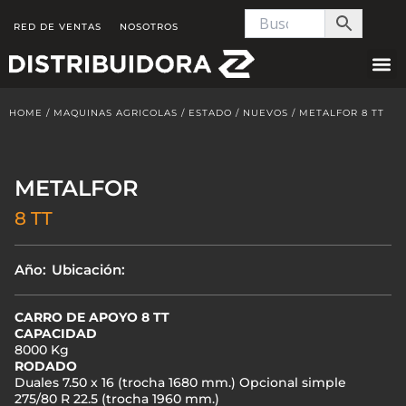
Skip
RED DE VENTAS
NOSOTROS
to
content
HOME
/
MAQUINAS AGRICOLAS
/
ESTADO
/
NUEVOS
/ METALFOR 8 TT
METALFOR
8 TT
Año:
Ubicación:
CARRO DE APOYO 8 TT
CAPACIDAD
8000 Kg
RODADO
Duales 7.50 x 16 (trocha 1680 mm.) Opcional simple
275/80 R 22.5 (trocha 1960 mm.)