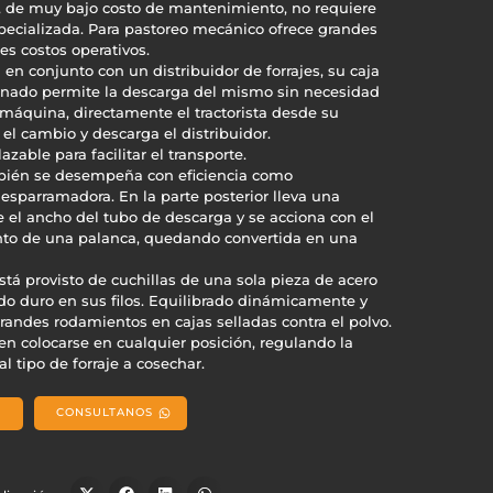
, de muy bajo costo de mantenimiento, no requiere
ecializada. Para pastoreo mecánico ofrece grandes
es costos operativos.
 en conjunto con un distribuidor de forrajes, su caja
ado permite la descarga del mismo sin necesidad
 máquina, directamente el tractorista desde su
 el cambio y descarga el distribuidor.
azable para facilitar el transporte.
bién se desempeña con eficiencia como
sparramadora. En la parte posterior lleva una
e el ancho del tubo de descarga y se acciona con el
to de una palanca, quedando convertida en una
está provisto de cuchillas de una sola pieza de acero
ado duro en sus filos. Equilibrado dinámicamente y
andes rodamientos en cajas selladas contra el polvo.
n colocarse en cualquier posición, regulando la
l tipo de forraje a cosechar.
CONSULTANOS
!