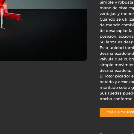
Simple y robusta
mano de obra esp
ventajas y menor
Cuando se utiliza
de mando combin
de desacoplar la
posición, acciona
Su lanza es despl
Esta unidad tam
desmalezadora-de
válvula que cubr
simple movimien
desmalezadora.
El rotor picador 
tratado y acoraz
montado sobre gr
Sus ruedas puede
trocha conforme a
¡CONSULTANOS