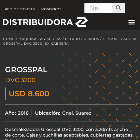
Skip
RED DE VENTAS
NOSOTROS
to
content
HOME
/
MAQUINAS AGRICOLAS
/
ESTADO
/
USADOS
/ DESMALEZADORA
GROSSPAL DVC 3200, EX CABRERA
GROSSPAL
DVC 3200
USD 8.600
Año:
2016
Ubicación:
Cnel. Suarez
Desmalezadora Grosspal DVC 3200, con 3,20mts ancho
de corte. Cajas y cuchillas aceptables, cubiertas gastadas.