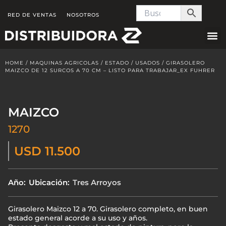
Skip
RED DE VENTAS
NOSOTROS
to
content
HOME
/
MAQUINAS AGRICOLAS
/
ESTADO
/
USADOS
/ GIRASOLERO
MAIZCO DE 12 SURCOS A 70 CM – LISTO PARA TRABAJAR_EX FUHRER
MAIZCO
1270
USD 11.500
Año:
Ubicación:
Tres Arroyos
Girasolero Maizco 12 a 70. Girasolero completo, en buen
estado general acorde a su uso y años.