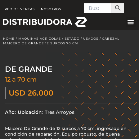
Skip
RED DE VENTAS
NOSOTROS
to
content
HOME
/
MAQUINAS AGRICOLAS
/
ESTADO
/
USADOS
/ CABEZAL
MAICERO DE GRANDE 12 SURCOS 70 CM
DE GRANDE
12 a 70 cm
USD 26.000
Año:
Ubicación:
Tres Arroyos
Maicero De Grande de 12 surcos a 70 cm, ingresado en
condición de reparación. Equipo robusto, de buena