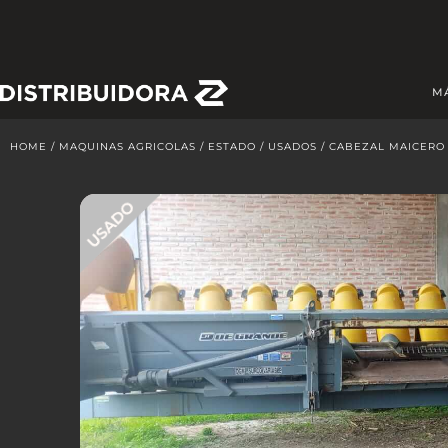
Skip
to
content
M
HOME
/
MAQUINAS AGRICOLAS
/
ESTADO
/
USADOS
/ CABEZAL MAICERO 