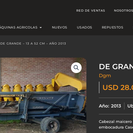
RED DE VENTAS
NOSOTRO
Open MÁQUINAS AGRICOLAS
ÁQUINAS AGRICOLAS
NUEVOS
USADOS
REPUESTOS
DE GRANDE – 13 A 52 CM – AÑO 2013
DE GRA
Dgm
USD 28.
Año:
2013
Ub
Cabezal maicero 
embocadura Case 