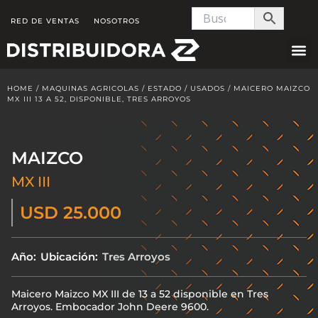
Skip
RED DE VENTAS
NOSOTROS
to
content
HOME
/
MAQUINAS AGRICOLAS
/
ESTADO
/
USADOS
/ MAICERO MAIZCO
MX III 13 A 52, DISPONIBLE, TRES ARROYOS
MAIZCO
MX III
USD 25.000
Año:
Ubicación:
Tres Arroyos
Maicero Maizco MX III de 13 a 52 disponible en Tres
Arroyos. Embocador John Deere 9600.