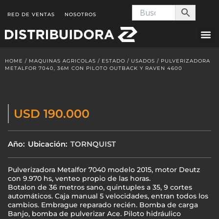
Skip
RED DE VENTAS
NOSOTROS
to
content
HOME
/
MAQUINAS AGRICOLAS
/
ESTADO
/
USADOS
/ PULVERIZADORA
METALFOR 7040, 36M CON PILOTO OUTBACK Y RAVEN 4600
USD 190.000
Año:
Ubicación:
TORNQUIST
Pulverizadora Metalfor 7040 modelo 2015, motor Deutz
con 9.970 hs, venteo propio de las horas.
Botalon de 36 metros sano, quintuples a 35, 9 cortes
automáticos. Caja manual 5 velocidades, entran todos los
cambios. Embrague reparado recién. Bomba de carga
Banjo, bomba de pulverizar Ace. Piloto hidráulico