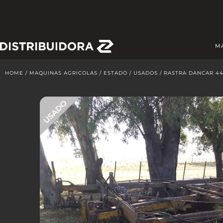
Skip
to
content
M
HOME
/
MAQUINAS AGRICOLAS
/
ESTADO
/
USADOS
/ RASTRA DANCAR 4