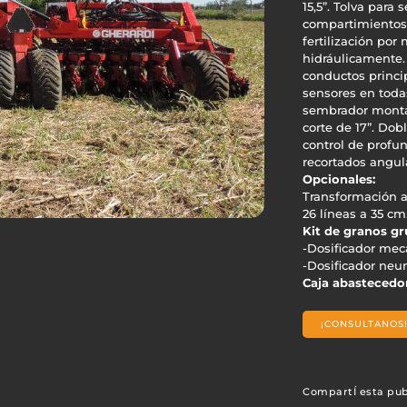
15,5”. Tolva para 
compartimientos 
fertilización por
hidráulicamente.
conductos princi
sensores en todas
sembrador montad
corte de 17”. Dob
control de profu
recortados angul
Opcionales:
Transformación a 
26 líneas a 35 cm
Kit de granos gr
-Dosificador mec
-Dosificador neu
Caja abastecedo
¡CONSULTANOS
CompartÍ esta pub