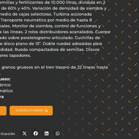
semillas y fertilizantes de 10.000 litros, dividida en 2
de 60% y 40%. Variación de densidad de siembra y
 medio de cajas selectoras. Turbina accionada
 Transporte neumático por medio de hasta 8
pales. Monitor de siembra, control de funciones y
 las líneas. 2 rolos distribuidores acanalados. Cuerpo
o sobre paralelogramo articulado. Cuchillas de
le disco plano de 15”. Doble ruedas adosadas para
ndidad. Rueda compactadora de semillas. Discos
ares tapadores.
granos gruesos en el tren trasero de 22 líneas hasta
.
ueso:
ánico
mático
ra
CONSULTANOS
!
licación