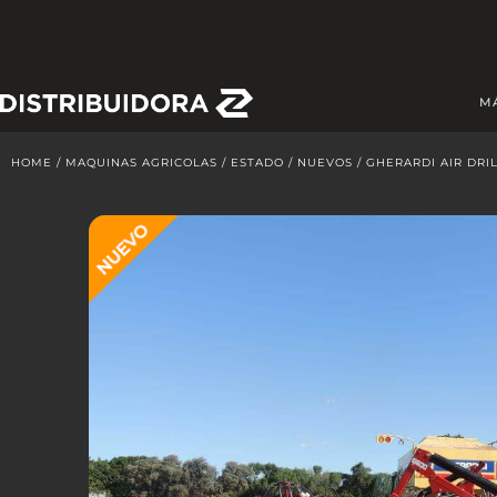
Skip
to
content
M
HOME
/
MAQUINAS AGRICOLAS
/
ESTADO
/
NUEVOS
/ GHERARDI AIR DRI