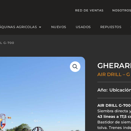
RED DE VENTAS
NOSOTRO
Open MÁQUINAS AGRICOLAS
ÁQUINAS AGRICOLAS
NUEVOS
USADOS
REPUESTOS
LL G-700
GHERAR
AIR DRILL – G
Año:
Ubicación
AIR DRILL G-700
Siembra directa 
43 líneas a 17,5 
Bastidor de siem
tolva. Trenes ind