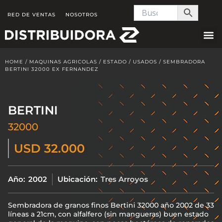
Skip
RED DE VENTAS
NOSOTROS
to
content
HOME
/
MAQUINAS AGRICOLAS
/
ESTADO
/
USADOS
/ SEMBRADORA
BERTINI 32000 EX FERNANDEZ
BERTINI
32000
USD 32.000
Año:
2002
Ubicación:
Tres Arroyos
Sembradora de granos finos Bertini 32000 año 2002 de 33
líneas a 21cm, con alfalfero (sin mangueras) buen estado