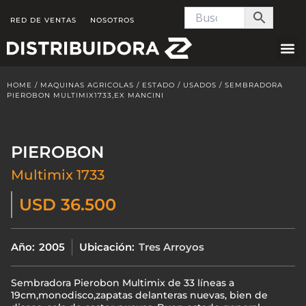
Skip
RED DE VENTAS
NOSOTROS
to
content
HOME
/
MAQUINAS AGRICOLAS
/
ESTADO
/
USADOS
/ SEMBRADORA
PIEROBON MULTIMIX1733,EX MANCINI
PIEROBON
Multimix 1733
USD 36.500
Año:
2005
Ubicación:
Tres Arroyos
Sembradora Pierobon Multimix de 33 líneas a
19cm,monodisco,zapatas delanteras nuevas, bien de