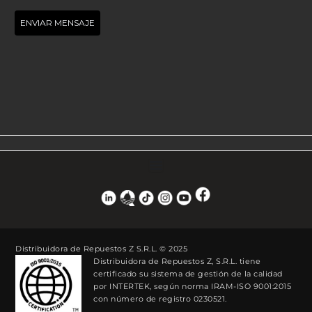
Distribuidora de Repuestos Z S.R.L. © 2025
Distribuidora de Repuestos Z, S.R.L. tiene
certificado su sistema de gestión de la calidad
por INTERTEK, según norma IRAM-ISO 9001:2015
con número de registro 0230521.