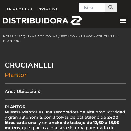
Skip
RED DE VENTAS
NOSOTROS
to
content
HOME
/
MAQUINAS AGRICOLAS
/
ESTADO
/
NUEVOS
/ CRUCIANELLI
PLANTOR
CRUCIANELLI
Plantor
Año:
Ubicación:
PLANTOR
Nuestra Plantor es una sembradora de alta productividad
y gran autonomía, con 3 tolvas de polietileno de
2400
litros cada una
, y un
ancho de trabajo de 12,60 a 18,90
metros
, que gracias a nuestro sistema patentado de