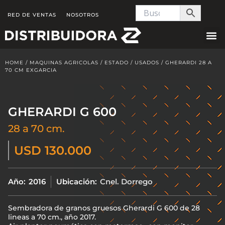
Skip
RED DE VENTAS
NOSOTROS
to
content
HOME
/
MAQUINAS AGRICOLAS
/
ESTADO
/
USADOS
/ GHERARDI 28 A
70 CM EXGARCIA
GHERARDI G 600
28 a 70 cm.
USD 130.000
Año:
2016
Ubicación:
Cnel. Dorrego
Sembradora de granos gruesos Gherardi G 600 de 28
lineas a 70 cm., año 2017.