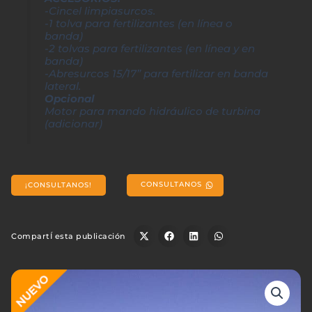
-Cincel limpiasurcos.
-1 tolva para fertilizantes (en línea o
banda)
-2 tolvas para fertilizantes (en línea y en
banda)
-Abresurcos 15/17” para fertilizar en banda
lateral.
Opcional
Motor para mando hidráulico de turbina
(adicionar)
CONSULTANOS
¡CONSULTANOS!
CompartÍ esta publicación