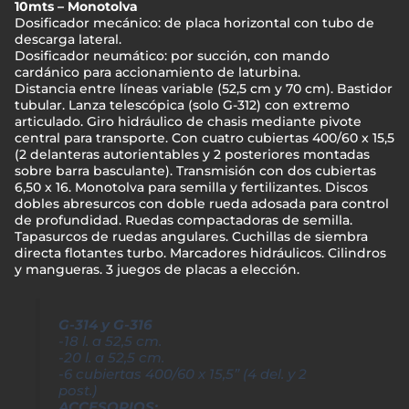
10mts – Monotolva
Dosificador mecánico: de placa horizontal con tubo de
descarga lateral.
Dosificador neumático: por succión, con mando
cardánico para accionamiento de laturbina.
Distancia entre líneas variable (52,5 cm y 70 cm). Bastidor
tubular. Lanza telescópica (solo G-312) con extremo
articulado. Giro hidráulico de chasis mediante pivote
central para transporte. Con cuatro cubiertas 400/60 x 15,5
(2 delanteras autorientables y 2 posteriores montadas
sobre barra basculante). Transmisión con dos cubiertas
6,50 x 16. Monotolva para semilla y fertilizantes. Discos
dobles abresurcos con doble rueda adosada para control
de profundidad. Ruedas compactadoras de semilla.
Tapasurcos de ruedas angulares. Cuchillas de siembra
directa flotantes turbo. Marcadores hidráulicos. Cilindros
y mangueras. 3 juegos de placas a elección.
G-314 y G-316
-18 l. a 52,5 cm.
-20 l. a 52,5 cm.
-6 cubiertas 400/60 x 15,5” (4 del. y 2
post.)
ACCESORIOS: