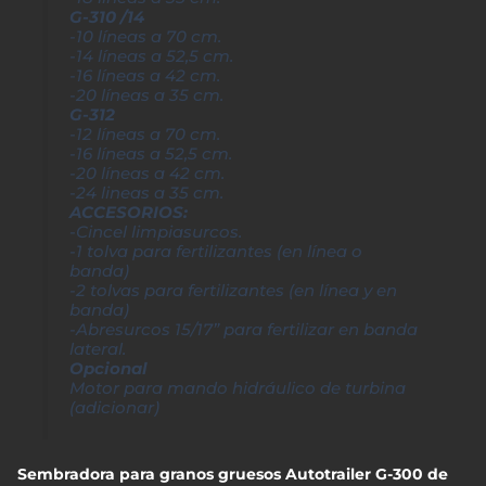
G-310 /14
-10 líneas a 70 cm.
-14 líneas a 52,5 cm.
-16 líneas a 42 cm.
-20 líneas a 35 cm.
G-312
-12 líneas a 70 cm.
-16 líneas a 52,5 cm.
-20 líneas a 42 cm.
-24 lineas a 35 cm.
ACCESORIOS:
-Cincel limpiasurcos.
-1 tolva para fertilizantes (en línea o
banda)
-2 tolvas para fertilizantes (en línea y en
banda)
-Abresurcos 15/17” para fertilizar en banda
lateral.
Opcional
Motor para mando hidráulico de turbina
(adicionar)
Sembradora para granos gruesos Autotrailer G-300 de