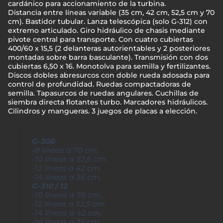
cardánico para accionamiento de la turbina.
Distancia entre líneas variable (35 cm, 42 cm, 52,5 cm y 70
cm). Bastidor tubular. Lanza telescópica (solo G-312) con
extremo articulado. Giro hidráulico de chasis mediante
pivote central para transporte. Con cuatro cubiertas
400/60 x 15,5 (2 delanteras autorientables y 2 posteriores
montadas sobre barra basculante). Transmisión con dos
cubiertas 6,50 x 16. Monotolva para semilla y fertilizantes.
Discos dobles abresurcos con doble rueda adosada para
control de profundidad. Ruedas compactadoras de
semilla. Tapasurcos de ruedas angulares. Cuchillas de
siembra directa flotantes turbo. Marcadores hidráulicos.
Cilindros y mangueras. 3 juegos de placas a elección.
G-308
-8 líneas a 70 cm.
-10 líneas a 52,5 cm.
-12 líneas a 42 cm.
-14 líneas a 35 cm.
G-310 / 12
-10 líneas a 70 cm.
-12 líneas a 52,5 cm.
-14 líneas a 42 cm.
-18 líneas a 35 cm.