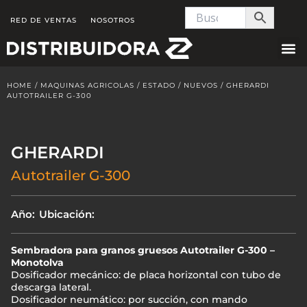
Skip
RED DE VENTAS
NOSOTROS
to
content
HOME
/
MAQUINAS AGRICOLAS
/
ESTADO
/
NUEVOS
/ GHERARDI
AUTOTRAILER G-300
GHERARDI
Autotrailer G-300
Año:
Ubicación:
Sembradora para granos gruesos Autotrailer G-300 –
Monotolva
Dosificador mecánico: de placa horizontal con tubo de
descarga lateral.
Dosificador neumático: por succión, con mando