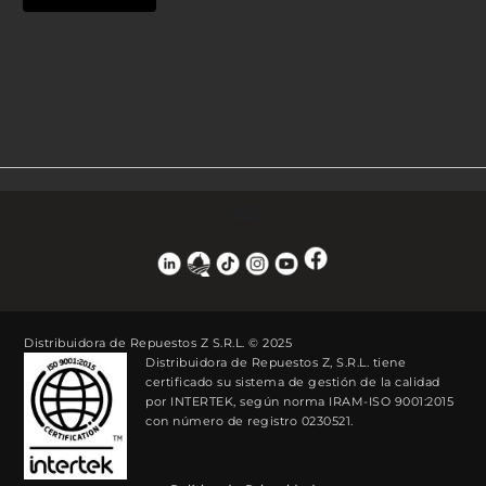
Distribuidora de Repuestos Z S.R.L. © 2025
Distribuidora de Repuestos Z, S.R.L. tiene
certificado su sistema de gestión de la calidad
por INTERTEK, según norma IRAM-ISO 9001:2015
con número de registro 0230521.