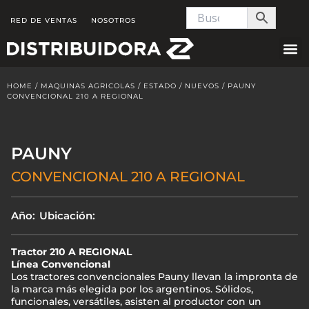
Skip
RED DE VENTAS
NOSOTROS
to
content
HOME
/
MAQUINAS AGRICOLAS
/
ESTADO
/
NUEVOS
/ PAUNY
CONVENCIONAL 210 A REGIONAL
PAUNY
CONVENCIONAL 210 A REGIONAL
Año:
Ubicación:
Tractor 210 A REGIONAL
Línea Convencional
Los tractores convencionales Pauny llevan la impronta de
la marca más elegida por los argentinos. Sólidos,
funcionales, versátiles, asisten al productor con un