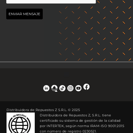
Distribuidora de Repuestos Z S.R.L. © 2025
Distribuidora de Repuestos Z, S.R.L. tiene
certificado su sistema de gestión de la calidad
por INTERTEK, según norma IRAM-ISO 9001:2015
con número de registro 0230521.