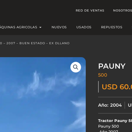
RED DE VENTAS
NOSOTRO
Open MÁQUINAS AGRICOLAS
ÁQUINAS AGRICOLAS
NUEVOS
USADOS
REPUESTOS
0 – 2007 – BUEN ESTADO – EX DLLANO
PAUNY
500
USD 60.
Año:
2004
U
Tractor Pauny 5
Pauny 500
Año 2007