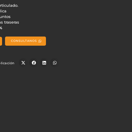
rticulado.
lica
untos
as traseras
%
CONSULTANOS
licación