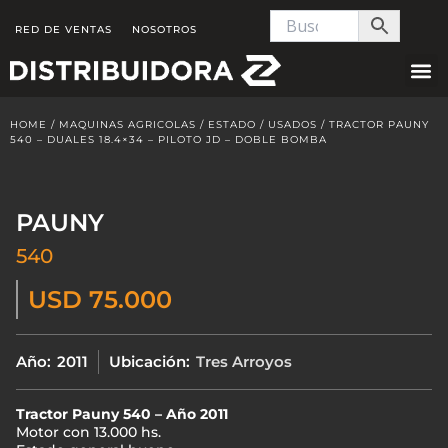
Skip
RED DE VENTAS
NOSOTROS
to
content
HOME
/
MAQUINAS AGRICOLAS
/
ESTADO
/
USADOS
/ TRACTOR PAUNY
540 – DUALES 18.4×34 – PILOTO JD – DOBLE BOMBA
PAUNY
540
USD 75.000
Año:
2011
Ubicación:
Tres Arroyos
Tractor Pauny 540 – Año 2011
Motor con 13.000 hs.