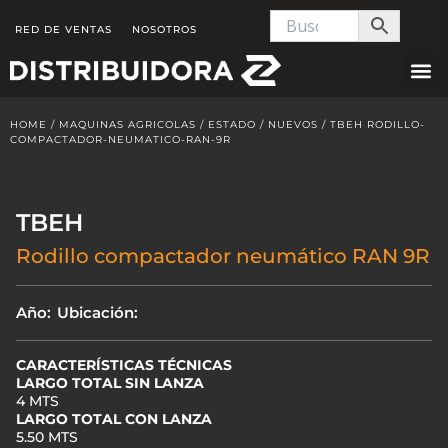
Skip
RED DE VENTAS
NOSOTROS
to
content
HOME
/
MAQUINAS AGRICOLAS
/
ESTADO
/
NUEVOS
/ TBEH RODILLO-
COMPACTADOR-NEUMATICO-RAN-9R
TBEH
Rodillo compactador neumático RAN 9R
Año:
Ubicación:
CARACTERÍSTICAS TÉCNICAS
LARGO TOTAL SIN LANZA
4 MTS
LARGO TOTAL CON LANZA
5.50 MTS