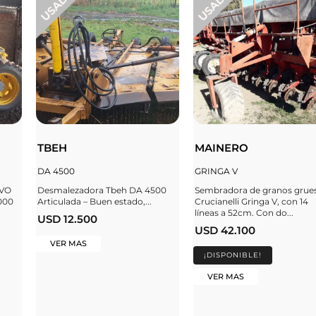
TBEH
MAINERO
DA 4500
GRINGA V
EVO
Desmalezadora Tbeh DA 4500
Sembradora de granos grue
000
Articulada – Buen estado,...
Crucianelli Gringa V, con 14
líneas a 52cm. Con do...
USD 12.500
USD 42.100
VER MAS
¡DISPONIBLE!
VER MAS