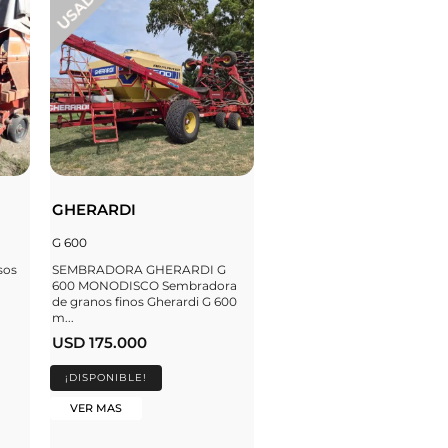
GHERARDI
G 600
sos
SEMBRADORA GHERARDI G
600 MONODISCO Sembradora
de granos finos Gherardi G 600
m...
USD 175.000
¡DISPONIBLE!
VER MAS