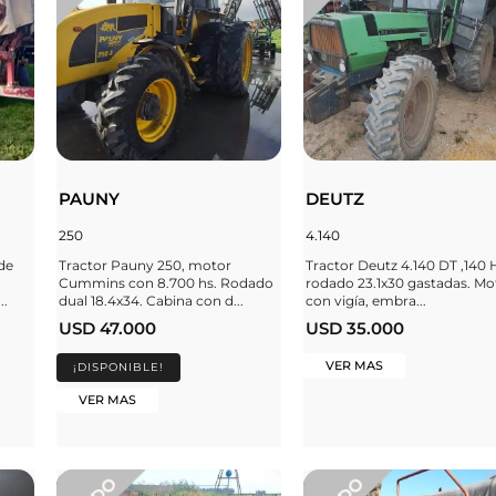
PAUNY
DEUTZ
250
4.140
de
Tractor Pauny 250, motor
Tractor Deutz 4.140 DT ,140 
Cummins con 8.700 hs. Rodado
rodado 23.1x30 gastadas. Mo
..
dual 18.4x34. Cabina con d...
con vigía, embra...
USD 47.000
USD 35.000
VER MAS
¡DISPONIBLE!
VER MAS