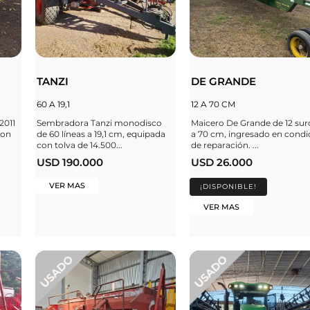
TANZI
DE GRANDE
60 A 19,1
12 A 70 CM
2011
Sembradora Tanzi monodisco
Maicero De Grande de 12 sur
con
de 60 líneas a 19,1 cm, equipada
a 70 cm, ingresado en condi
con tolva de 14.500...
de reparación. ...
USD 190.000
USD 26.000
VER MAS
¡DISPONIBLE!
VER MAS