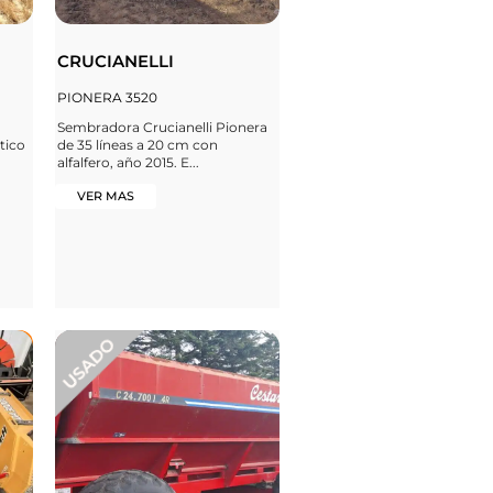
CRUCIANELLI
PIONERA 3520
,
Sembradora Crucianelli Pionera
tico
de 35 líneas a 20 cm con
alfalfero, año 2015. E...
VER MAS