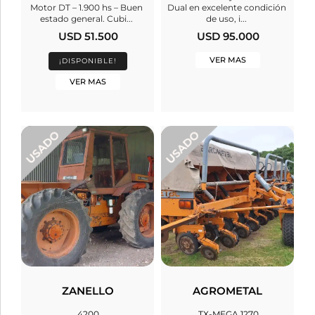
Motor DT – 1.900 hs – Buen
Dual en excelente condición
estado general. Cubi...
de uso, i...
USD 51.500
USD 95.000
VER MAS
¡DISPONIBLE!
VER MAS
ZANELLO
AGROMETAL
4200
TX-MEGA 1270