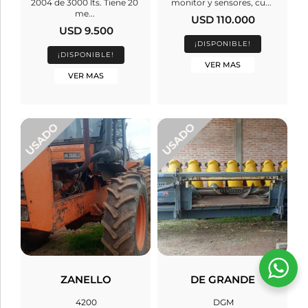
2004 de 3000 lts. Tiene 20
monitor y sensores, cu...
me...
USD 110.000
USD 9.500
¡DISPONIBLE!
¡DISPONIBLE!
VER MAS
VER MAS
ZANELLO
DE GRANDE
4200
DGM