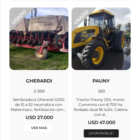
GHERARDI
PAUNY
G 300
250
Sembradora Gherardi G300
Tractor Pauny 250, motor
de 10 a 52 neumática con
Cummins con 8.700 hs.
Matermacc, fertilización sim...
Rodado dual 18.4x34. Cabina
con d...
USD 27.000
USD 47.000
VER MAS
¡DISPONIBLE!