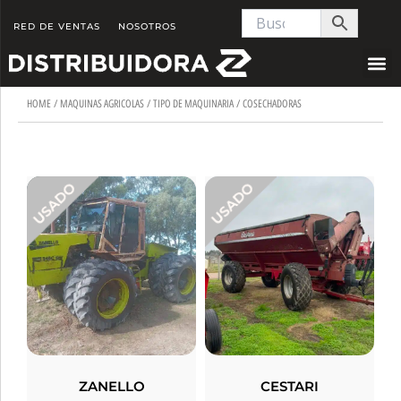
Skip
RED DE VENTAS
NOSOTROS
to
content
HOME
/
MAQUINAS AGRICOLAS
/
TIPO DE MAQUINARIA
/ COSECHADORAS
ZANELLO
CESTARI