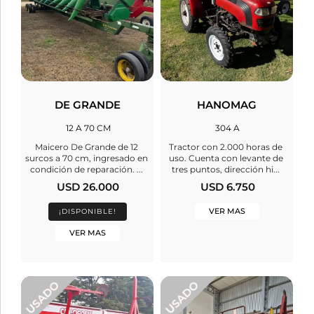
DE GRANDE
HANOMAG
12 A 70 CM
304 A
Maicero De Grande de 12
Tractor con 2.000 horas de
surcos a 70 cm, ingresado en
uso. Cuenta con levante de
condición de reparación. ...
tres puntos, dirección hi...
USD 26.000
USD 6.750
VER MAS
¡DISPONIBLE!
VER MAS