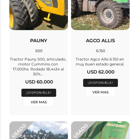
PAUNY
AGCO ALLIS
500
6.150
Tractor Pauny 500, articulado,
Tractor Agco Allis 6.150 en
motor Cummins con
muy buen estado general.
17.000hs. Rodado 18,4x34 al
USD 62.000
30%...
USD 60.000
¡DISPONIBLE!
VER MAS
¡DISPONIBLE!
VER MAS