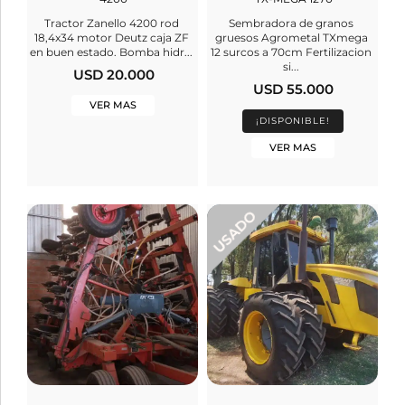
Tractor Zanello 4200 rod
Sembradora de granos
18,4x34 motor Deutz caja ZF
gruesos Agrometal TXmega
en buen estado. Bomba hidr...
12 surcos a 70cm Fertilizacion
si...
USD 20.000
USD 55.000
VER MAS
¡DISPONIBLE!
VER MAS