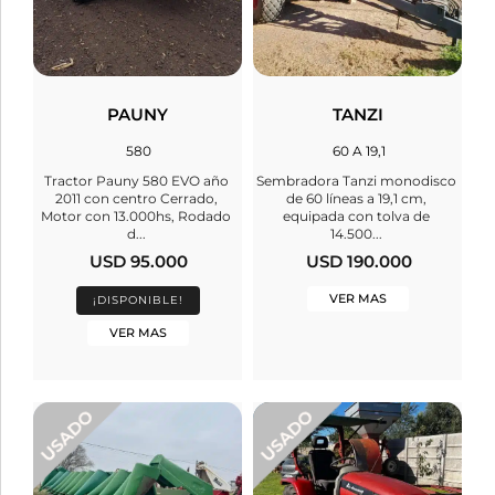
PAUNY
TANZI
580
60 A 19,1
Tractor Pauny 580 EVO año
Sembradora Tanzi monodisco
2011 con centro Cerrado,
de 60 líneas a 19,1 cm,
Motor con 13.000hs, Rodado
equipada con tolva de
d...
14.500...
USD 95.000
USD 190.000
VER MAS
¡DISPONIBLE!
VER MAS