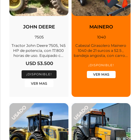
JOHN DEERE
MAINERO
7505
1040
Tractor John Deere 7505, 145
Cabezal Girasolero Mainero
HP de potencia, con 17.800
1040 de 21 surcos a 52.5 ,
horas de uso. Equipado c...
bandeja angosta, con carro...
USD 53.500
¡DISPONIBLE!
¡DISPONIBLE!
VER MAS
VER MAS