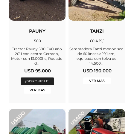
PAUNY
TANZI
580
60 A 19,1
Tractor Pauny 580 EVO año
Sembradora Tanzi monodisco
2011 con centro Cerrado,
de 60 líneas a 19,1 cm,
Motor con 13.000hs, Rodado
equipada con tolva de
d...
14.500...
USD 95.000
USD 190.000
VER MAS
¡DISPONIBLE!
VER MAS