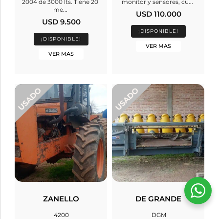
2004 de 3000 lts. Tiene 20
monitor y sensores, cu...
me...
USD 110.000
USD 9.500
¡DISPONIBLE!
¡DISPONIBLE!
VER MAS
VER MAS
ZANELLO
DE GRANDE
4200
DGM