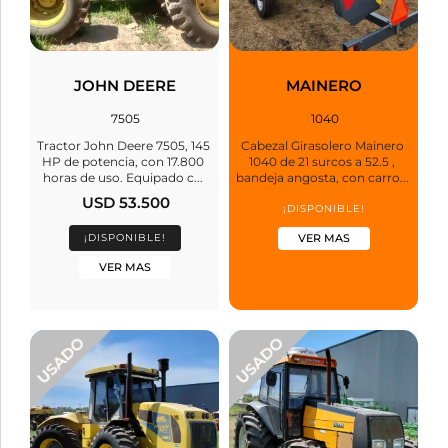
JOHN DEERE
MAINERO
7505
1040
Tractor John Deere 7505, 145
Cabezal Girasolero Mainero
HP de potencia, con 17.800
1040 de 21 surcos a 52.5 ,
horas de uso. Equipado c...
bandeja angosta, con carro...
USD 53.500
¡DISPONIBLE!
¡DISPONIBLE!
VER MAS
VER MAS