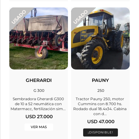
GHERARDI
PAUNY
G 300
250
Sembradora Gherardi G300
Tractor Pauny 250, motor
de 10 a 52 neumática con
Cummins con 8.700 hs.
Matermacc, fertilización sim...
Rodado dual 18.4x34. Cabina
con d...
USD 27.000
USD 47.000
VER MAS
¡DISPONIBLE!