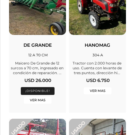
DE GRANDE
HANOMAG
12 A 70 CM
304 A
Maicero De Grande de 12
Tractor con 2.000 horas de
surcos a 70 cm, ingresado en
uso. Cuenta con levante de
condición de reparación. ...
tres puntos, dirección hi...
USD 26.000
USD 6.750
VER MAS
¡DISPONIBLE!
VER MAS