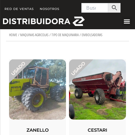
Skip
RED DE VENTAS
NOSOTROS
to
content
HOME
/
MAQUINAS AGRICOLAS
/
TIPO DE MAQUINARIA
/ EMBOLSADORAS
ZANELLO
CESTARI