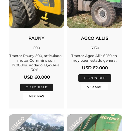
PAUNY
AGCO ALLIS
500
6.150
Tractor Pauny 500, articulado,
Tractor Agco Allis 6.150 en
motor Cummins con
muy buen estado general.
17.000hs. Rodado 18,4x34 al
USD 62.000
30%...
USD 60.000
¡DISPONIBLE!
VER MAS
¡DISPONIBLE!
VER MAS