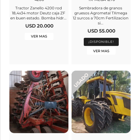
Tractor Zanello 4200 rod
Sembradora de granos
18,4x34 motor Deutz caja ZF
gruesos Agrometal TXmega
en buen estado. Bomba hidr...
12 surcos a 70cm Fertilizacion
si...
USD 20.000
USD 55.000
VER MAS
¡DISPONIBLE!
VER MAS