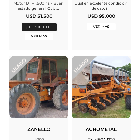
Motor DT – 1.900 hs – Buen
Dual en excelente condición
estado general. Cubi...
de uso, i...
USD 51.500
USD 95.000
VER MAS
¡DISPONIBLE!
VER MAS
ZANELLO
AGROMETAL
4200
TX-MEGA 1270